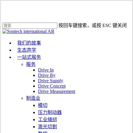
跳
至
主
按回车键搜索，或按 ESC 键关闭
要
关
内
闭
容
菜
我们的故事
搜
单
生态声学
索
一站式服务
服务
Drive In
Drive By
Drive Supply
Drive Concept
Drive Measurement
制造业
模切
压力制动器
工业缝纫
激光切割