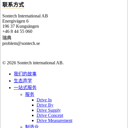
联系方式
Sontech International AB
Energivägen 6
196 37 Kungsängen
+46 8 44 55 060
瑞典
problem@sontech.se
© 2026 Sontech international AB.
我们的故事
生态声学
一站式服务
服务
Drive In
Drive By
Drive Supply
Drive Concept
Drive Measurement
制造业