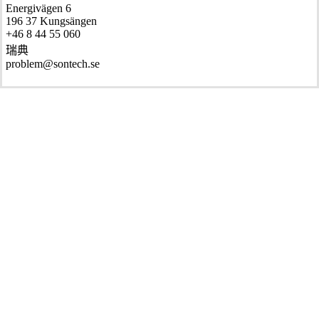
Energivägen 6
196 37 Kungsängen
+46 8 44 55 060
瑞典
problem@sontech.se
© 2026 Sontech international AB.
我们的故事
生态声学
一站式服务
服务
Drive In
Drive By
Drive Supply
Drive Concept