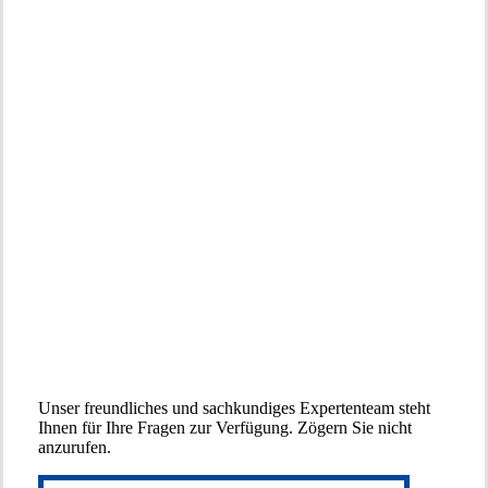
Nehmen
Sie
Kontakt
mit
einer
Experten
auf!
Unser freundliches und sachkundiges Expertenteam steht
Ihnen für Ihre Fragen zur Verfügung. Zögern Sie nicht
anzurufen.
Nehmen Sie Kontakt auf!