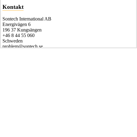
Kontakt
Sontech International AB
Energivägen 6
196 37 Kungsängen
+46 8 44 55 060
Schweden
problem@sontech.se
© 2026 Sontech international AB.
Unsere Geschichte
Öko-Akustik
Zentrale Anlaufstelle
Dienstleistungen
Drive In