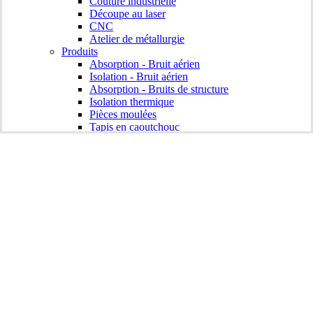
Couture industrielle
Découpe au laser
CNC
Atelier de métallurgie
Produits
Absorption - Bruit aérien
Isolation - Bruit aérien
Absorption - Bruits de structure
Isolation thermique
Pièces moulées
Tapis en caoutchouc
Joints
Solutions
L'innovation
Laboratoire - R&D
Méta-matériel
Conseil scientifique
Ressources
Certificats
Prendre contact
Commande
Avis technique
linkedin
FR