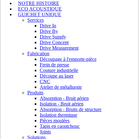
Menu
NOTRE HISTOIRE
recherche
ECO ACOUSTIQUE
GUICHET UNIQUE
Services
Drive In
Drive By
Drive Supply
Drive Concept
Drive Measurement
Fabrication
Découpage à l'emporte-pièce
Frein de presse
Couture industrielle
Découpe au laser
CNC
Atelier de métallurgie
Produits
Absorption - Bruit aérien
Isolation - Bruit aérien
Absorption - Bruits de structure
Isolation thermique
Pièces moulées
Tapis en caoutchouc
Joints
Solutions