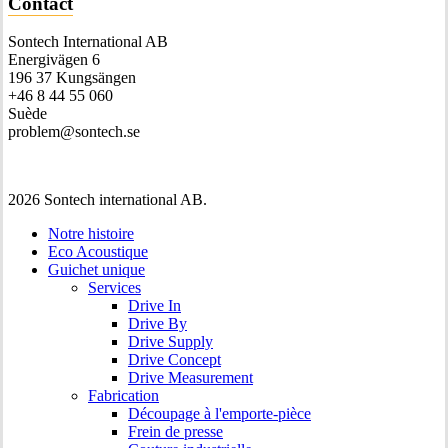
Contact
Sontech International AB
Energivägen 6
196 37 Kungsängen
+46 8 44 55 060
Suède
problem@sontech.se
2026 Sontech international AB.
Notre histoire
Eco Acoustique
Guichet unique
Services
Drive In
Drive By
Drive Supply
Drive Concept
Drive Measurement
Fabrication
Découpage à l'emporte-pièce
Frein de presse