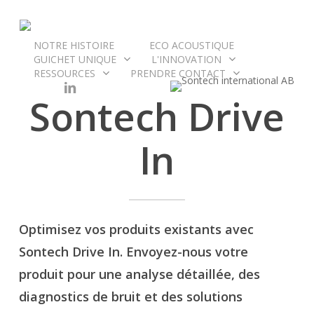
Skip
to
main
NOTRE HISTOIRE
ECO ACOUSTIQUE
GUICHET UNIQUE
L'INNOVATION
content
RESSOURCES
PRENDRE CONTACT
LINKEDIN
Sontech Drive
In
Optimisez vos produits existants avec
Sontech Drive In. Envoyez-nous votre
produit pour une analyse détaillée, des
diagnostics de bruit et des solutions