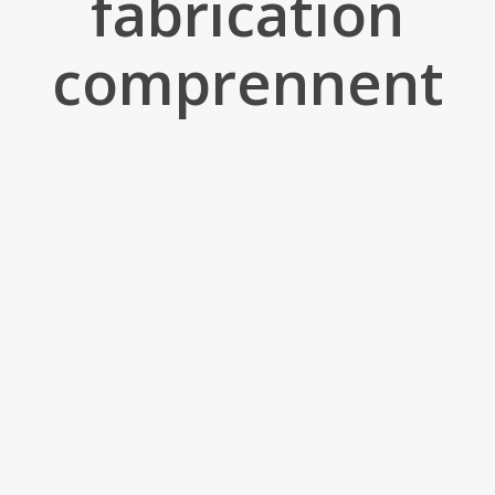
fabrication
comprennent
Découpe au laser
Impression 3D et prototypes
Presse plieuse
Couture
Découpe Guillotine &
Découpage à l'emporte-
industrielle
CNC
pièce