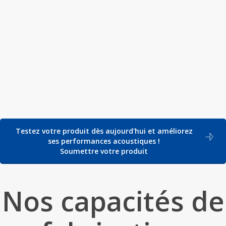
Outils et techniques avancés pour un diagnostic
précis du bruit.
Solutions sur mesure
Des interventions conçues sur mesure pour
répondre aux besoins de votre produit.
Des résultats probants
Testez votre produit dès aujourd'hui et améliorez
Amélioration démontrable des performances
ses performances acoustiques !
acoustiques.
Soumettre votre produit
Nos capacités de