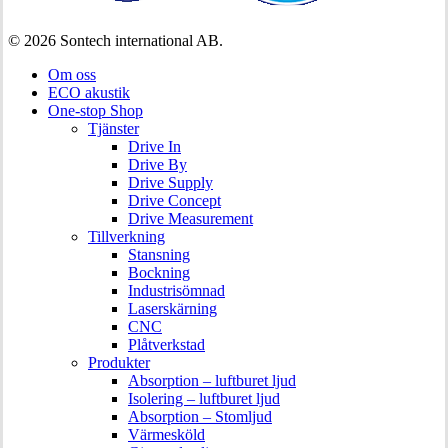
© 2026 Sontech international AB.
Stäng
Om oss
menyn
ECO akustik
One-stop Shop
Tjänster
Drive In
Drive By
Drive Supply
Drive Concept
Drive Measurement
Tillverkning
Stansning
Bockning
Industrisömnad
Laserskärning
CNC
Plåtverkstad
Produkter
Absorption – luftburet ljud
Isolering – luftburet ljud
Absorption – Stomljud
Värmesköld