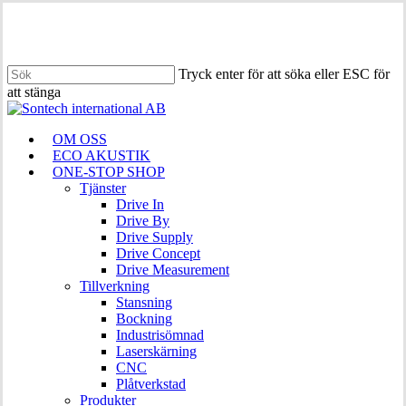
Hoppa
till
huvudinnehåll
Tryck enter för att söka eller ESC för
att stänga
Stäng
sökningen
Meny
OM OSS
ECO AKUSTIK
ONE-STOP SHOP
Tjänster
Drive In
Drive By
Drive Supply
Drive Concept
Drive Measurement
Tillverkning
Stansning
Bockning
Industrisömnad
Laserskärning
CNC
Plåtverkstad
Produkter