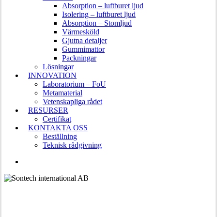
Absorption – luftburet ljud
Isolering – luftburet ljud
Absorption – Stomljud
Värmesköld
Gjutna detaljer
Gummimattor
Packningar
Lösningar
INNOVATION
Laboratorium – FoU
Metamaterial
Vetenskapliga rådet
RESURSER
Certifikat
KONTAKTA OSS
Beställning
Teknisk rådgivning
LINKEDIN