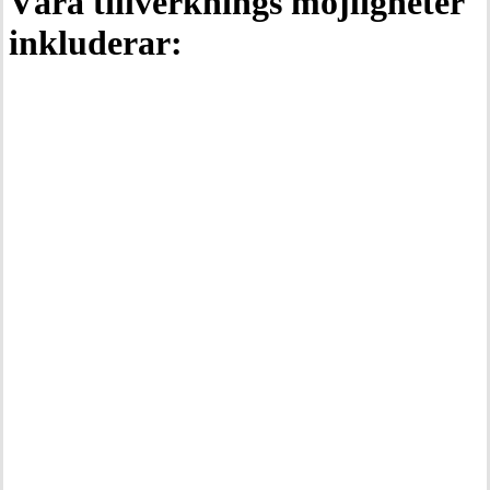
Våra tillverknings möjligheter
inkluderar:
Laserskärning
3D utskrift & prototypframtagning