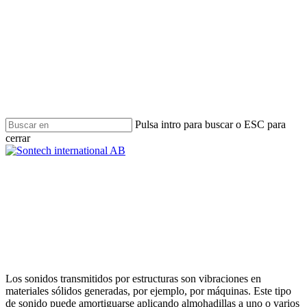
Ir
al
contenido
principal
Pulsa intro para buscar o ESC para
cerrar
Cerrar
búsqueda
Menú
Amortiguación del ruido estructural
Los sonidos transmitidos por estructuras son vibraciones en
materiales sólidos generadas, por ejemplo, por máquinas. Este tipo
de sonido puede amortiguarse aplicando almohadillas a uno o varios