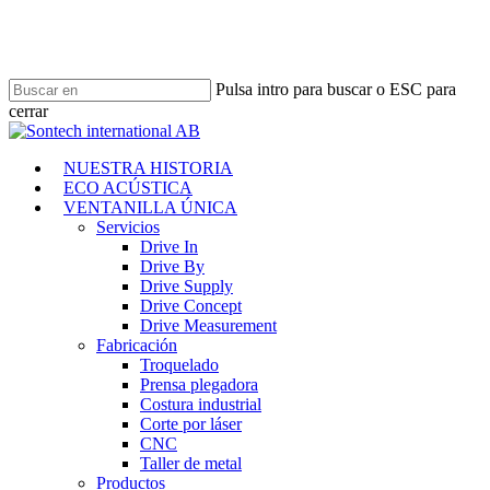
Ir
al
contenido
principal
Pulsa intro para buscar o ESC para
cerrar
Cerrar
búsqueda
Menú
NUESTRA HISTORIA
ECO ACÚSTICA
VENTANILLA ÚNICA
Servicios
Drive In
Drive By
Drive Supply
Drive Concept
Drive Measurement
Fabricación
Troquelado
Prensa plegadora
Costura industrial
Corte por láser
CNC
Taller de metal
Productos