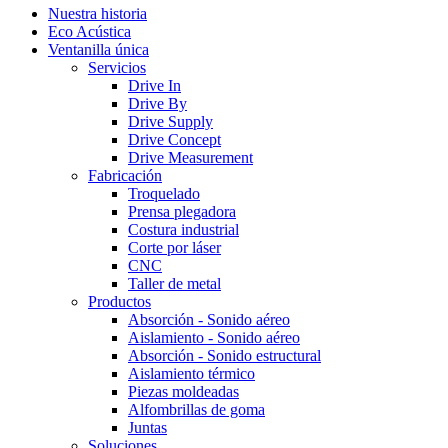
Cerrar
Nuestra historia
Menú
Eco Acústica
Ventanilla única
Servicios
Drive In
Drive By
Drive Supply
Drive Concept
Drive Measurement
Fabricación
Troquelado
Prensa plegadora
Costura industrial
Corte por láser
CNC
Taller de metal
Productos
Absorción - Sonido aéreo
Aislamiento - Sonido aéreo
Absorción - Sonido estructural
Aislamiento térmico
Piezas moldeadas
Alfombrillas de goma
Juntas
Soluciones