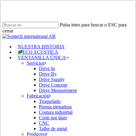
Ir
al
contenido
principal
Pulsa intro para buscar o ESC para
cerrar
Cerrar
búsqueda
Menú
NUESTRA HISTORIA
ECO ACÚSTICA
VENTANILLA ÚNICA
Servicios
Drive In
Drive By
Drive Supply
Drive Concept
Drive Measurement
Fabricación
Troquelado
Prensa plegadora
Costura industrial
Corte por láser
CNC
Taller de metal
Productos