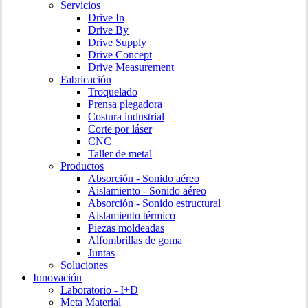
Servicios
Drive In
Drive By
Drive Supply
Drive Concept
Drive Measurement
Fabricación
Troquelado
Prensa plegadora
Costura industrial
Corte por láser
CNC
Taller de metal
Productos
Absorción - Sonido aéreo
Aislamiento - Sonido aéreo
Absorción - Sonido estructural
Aislamiento térmico
Piezas moldeadas
Alfombrillas de goma
Juntas
Soluciones
Innovación
Laboratorio - I+D
Meta Material