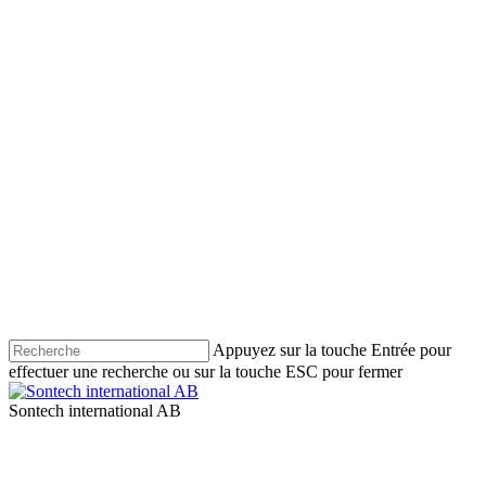
Appuyez sur la touche Entrée pour
effectuer une recherche ou sur la touche ESC pour fermer
Fermer
la
Menu
recherche