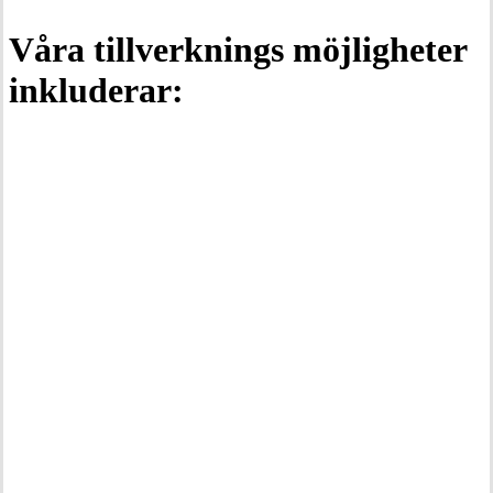
Våra tillverknings möjligheter
inkluderar:
Laserskärning
3D utskrift & prototypframtagning