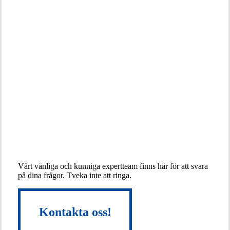
Ta
kontakt
med
en
expert!
Vårt vänliga och kunniga expertteam finns här för att svara
på dina frågor. Tveka inte att ringa.
Kontakta oss!
Kontakta oss!