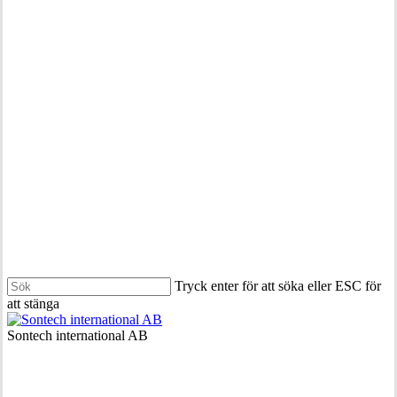
Tryck enter för att söka eller ESC för
att stänga
Stäng
sökningen
Meny