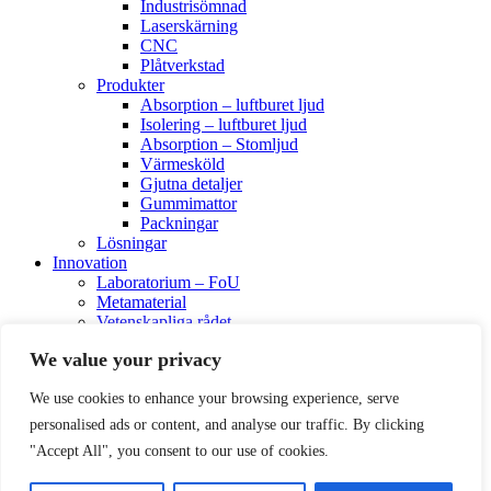
Industrisömnad
Laserskärning
CNC
Plåtverkstad
Produkter
Absorption – luftburet ljud
Isolering – luftburet ljud
Absorption – Stomljud
Värmesköld
Gjutna detaljer
Gummimattor
Packningar
Lösningar
Innovation
Laboratorium – FoU
Metamaterial
Vetenskapliga rådet
Resurser
We value your privacy
Certifikat
Kontakta oss
We use cookies to enhance your browsing experience, serve
Beställning
Teknisk rådgivning
personalised ads or content, and analyse our traffic. By clicking
"Accept All", you consent to our use of cookies.
Linkedin