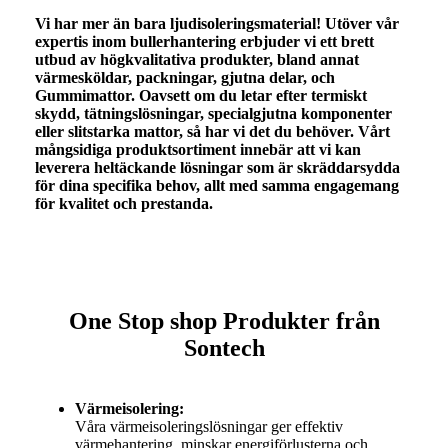
Vi har mer än bara ljudisoleringsmaterial! Utöver vår
expertis inom bullerhantering erbjuder vi ett brett
utbud av högkvalitativa produkter, bland annat
värmesköldar
,
packningar
,
gjutna delar
, och
Gummimattor
. Oavsett om du letar efter termiskt
skydd, tätningslösningar, specialgjutna komponenter
eller slitstarka mattor, så har vi det du behöver. Vårt
mångsidiga produktsortiment innebär att vi kan
leverera heltäckande lösningar som är skräddarsydda
för dina specifika behov, allt med samma engagemang
för kvalitet och prestanda.
One Stop shop Produkter från
Sontech
Värmeisolering:
Våra värmeisoleringslösningar ger effektiv
värmehantering, minskar energiförlusterna och