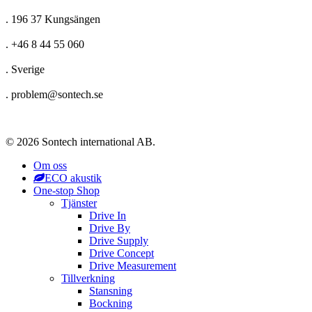
. 196 37 Kungsängen
. +46 8 44 55 060
. Sverige
. problem@sontech.se
© 2026 Sontech international AB.
Om oss
ECO akustik
One-stop Shop
Tjänster
Drive In
Drive By
Drive Supply
Drive Concept
Drive Measurement
Tillverkning
Stansning
Bockning