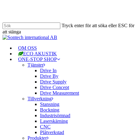
Hoppa
till
huvudinnehåll
Tryck enter för att söka eller ESC för
att stänga
Stäng
sökningen
Meny
OM OSS
ECO AKUSTIK
ONE-STOP SHOP
Tjänster
Drive In
Drive By
Drive Supply
Drive Concept
Drive Measurement
Tillverkning
Stansning
Bockning
Industrisömnad
Laserskärning
CNC
Plåtverkstad
Produkter