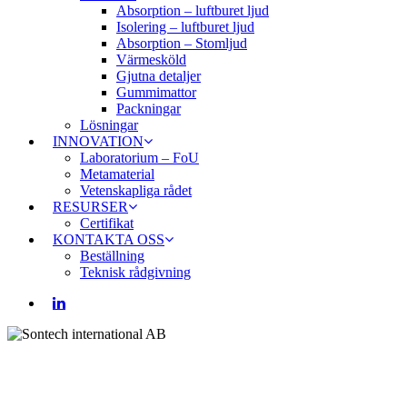
Absorption – luftburet ljud
Isolering – luftburet ljud
Absorption – Stomljud
Värmesköld
Gjutna detaljer
Gummimattor
Packningar
Lösningar
INNOVATION
Laboratorium – FoU
Metamaterial
Vetenskapliga rådet
RESURSER
Certifikat
KONTAKTA OSS
Beställning
Teknisk rådgivning
LINKEDIN