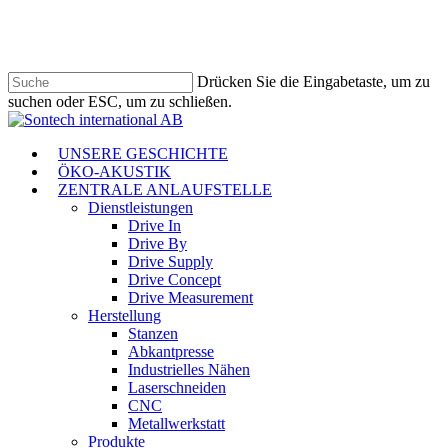
Zum
Hauptinhalt
springen
Drücken Sie die Eingabetaste, um zu
suchen oder ESC, um zu schließen.
Suche
schließen
Menü
UNSERE GESCHICHTE
ÖKO-AKUSTIK
ZENTRALE ANLAUFSTELLE
Dienstleistungen
Drive In
Drive By
Drive Supply
Drive Concept
Drive Measurement
Herstellung
Stanzen
Abkantpresse
Industrielles Nähen
Laserschneiden
CNC
Metallwerkstatt
Produkte