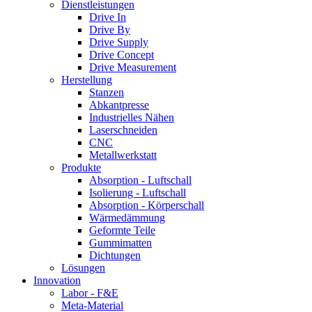
Dienstleistungen
Drive In
Drive By
Drive Supply
Drive Concept
Drive Measurement
Herstellung
Stanzen
Abkantpresse
Industrielles Nähen
Laserschneiden
CNC
Metallwerkstatt
Produkte
Absorption - Luftschall
Isolierung - Luftschall
Absorption - Körperschall
Wärmedämmung
Geformte Teile
Gummimatten
Dichtungen
Lösungen
Innovation
Labor - F&E
Meta-Material