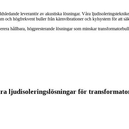
rldsledande leverantör av akustiska lösningar. Våra ljudisoleringste
 och högfrekvent buller från kärnvibrationer och kylsystem för att säker
everera hållbara, högpresterande lösningar som minskar transformatorbull
ra ljudisoleringslösningar för transformato