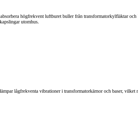
sorbera högfrekvent luftburet buller från transformatorkylfläktar och l
 kapslingar utomhus.
par lågfrekventa vibrationer i transformatorkärnor och baser, vilket m