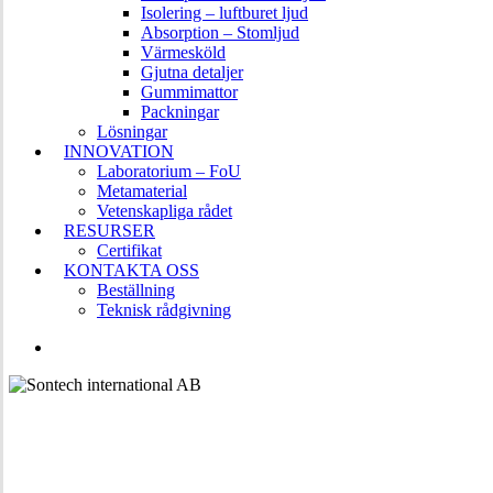
Isolering – luftburet ljud
Absorption – Stomljud
Värmesköld
Gjutna detaljer
Gummimattor
Packningar
Lösningar
INNOVATION
Laboratorium – FoU
Metamaterial
Vetenskapliga rådet
RESURSER
Certifikat
KONTAKTA OSS
Beställning
Teknisk rådgivning
LINKEDIN