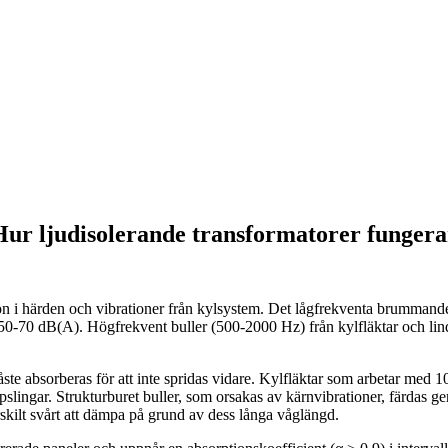
Hur ljudisolerande transformatorer fungera
n i härden och vibrationer från kylsystem. Det lågfrekventa brummande
50-70 dB(A). Högfrekvent buller (500-2000 Hz) från kylfläktar och lindni
måste absorberas för att inte spridas vidare. Kylfläktar som arbetar med
slingar. Strukturburet buller, som orsakas av kärnvibrationer, färdas 
ärskilt svårt att dämpa på grund av dess långa våglängd.