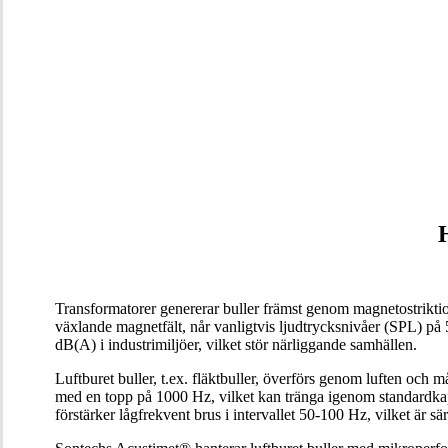
Transformatorer genererar buller främst genom magnetostriktio
växlande magnetfält, når vanligtvis ljudtrycksnivåer (SPL) på 
dB(A) i industrimiljöer, vilket stör närliggande samhällen.
Luftburet buller, t.ex. fläktbuller, överförs genom luften och 
med en topp på 1000 Hz, vilket kan tränga igenom standardkap
förstärker lågfrekvent brus i intervallet 50-100 Hz, vilket är s