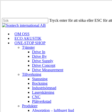
Hoppa
till
huvudinnehåll
Tryck enter för att söka eller ESC för at
Stäng
sökningen
Meny
OM OSS
ECO AKUSTIK
ONE-STOP SHOP
Tjänster
Drive In
Drive By
Drive Supply
Drive Concept
Drive Measurement
Tillverkning
Stansning
Bockning
Industrisömnad
Laserskärning
CNC
Plåtverkstad
Produkter
Absorption – luftburet ljud