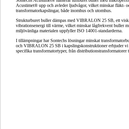
Sontechs Acustimet® hanterar luftburet buller med mikroperfor
Acustimet® upp och avleder ljudvågor, vilket minskar fläkt- oc
transformatorkapslingar, både inomhus och utomhus.
Strukturburet buller dämpas med VIBRALON 25 SB, ett viskoela
vibrationsenergi till värme, vilket minskar lågfrekvent buller 
miljövänliga materialen uppfyller ISO 14001-standarderna.
I tillämpningar har Sontechs lösningar minskat transformator
och VIBRALON 25 SB i kapslingskonstruktioner erbjuder vi omfa
specifika transformatortyper, från distributionstransformatorer t