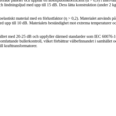
erade paneler och uppnår en absorptionskoefficient (α > 0,9) i interv
h lindningsljud med upp till 15 dB. Dess lätta konstruktion (under 2 k
stiskt material med en förlustfaktor (η > 0,2). Materialet används på
med upp till 10 dB. Materialets beständighet mot extrema temperaturer oc
bullret med 20-25 dB och uppfyller därmed standarder som IEC 60076-10
ttande bullerkontroll, vilket förbättrar välbefinnandet i samhället oc
ill krafttransformatorer.