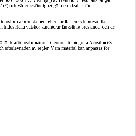
allet 500-4000 Hz. Med hjälp av Helmholtz-resonans fångar
g/m²) och väderbeständighet gör den idealisk för
 transformatorfundament eller härdfästen och omvandlar
h industriella vätskor garanterar långsiktig prestanda, och de
 för krafttransformatorer. Genom att integrera Acustimet®
h efterlevnaden av regler. Våra material kan anpassas för