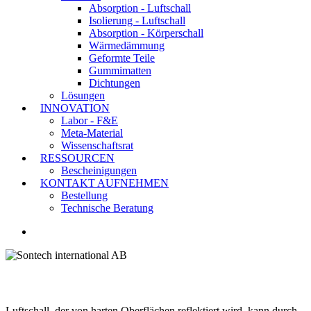
Absorption - Luftschall
Isolierung - Luftschall
Absorption - Körperschall
Wärmedämmung
Geformte Teile
Gummimatten
Dichtungen
Lösungen
INNOVATION
Labor - F&E
Meta-Material
Wissenschaftsrat
RESSOURCEN
Bescheinigungen
KONTAKT AUFNEHMEN
Bestellung
Technische Beratung
LINKEDIN
Luftschall-Absorption
Luftschall, der von harten Oberflächen reflektiert wird, kann durch