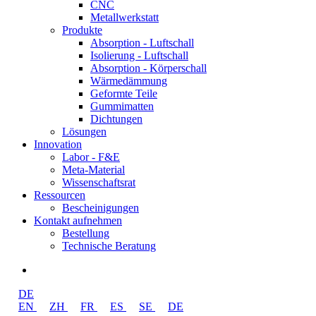
CNC
Metallwerkstatt
Produkte
Absorption - Luftschall
Isolierung - Luftschall
Absorption - Körperschall
Wärmedämmung
Geformte Teile
Gummimatten
Dichtungen
Lösungen
Innovation
Labor - F&E
Meta-Material
Wissenschaftsrat
Ressourcen
Bescheinigungen
Kontakt aufnehmen
Bestellung
Technische Beratung
linkedin
DE
EN
ZH
FR
ES
SE
DE