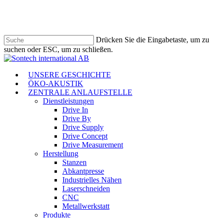
Zum
Hauptinhalt
springen
Drücken Sie die Eingabetaste, um zu
suchen oder ESC, um zu schließen.
Suche
schließen
Menü
UNSERE GESCHICHTE
ÖKO-AKUSTIK
ZENTRALE ANLAUFSTELLE
Dienstleistungen
Drive In
Drive By
Drive Supply
Drive Concept
Drive Measurement
Herstellung
Stanzen
Abkantpresse
Industrielles Nähen
Laserschneiden
CNC
Metallwerkstatt
Produkte