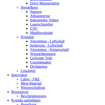
Drive Measurement
Herstellung
Stanzen
Abkantpresse
Industrielles Nähen
Laserschneiden
CNC
Metallwerkstatt
Produkte
Absorption - Luftschall
Isolierung - Luftschall
Absorption - Körperschall
Wärmedämmung
Geformte Teile
Gummimatten
Dichtungen
Lösungen
Innovation
Labor - F&E
Meta-Material
Wissenschaftsrat
Ressourcen
Bescheinigungen
Kontakt aufnehmen
Bestellung