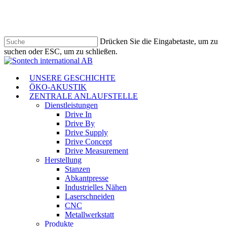
Zum
Hauptinhalt
springen
Drücken Sie die Eingabetaste, um zu
suchen oder ESC, um zu schließen.
Suche
schließen
Menü
UNSERE GESCHICHTE
ÖKO-AKUSTIK
ZENTRALE ANLAUFSTELLE
Dienstleistungen
Drive In
Drive By
Drive Supply
Drive Concept
Drive Measurement
Herstellung
Stanzen
Abkantpresse
Industrielles Nähen
Laserschneiden
CNC
Metallwerkstatt
Produkte