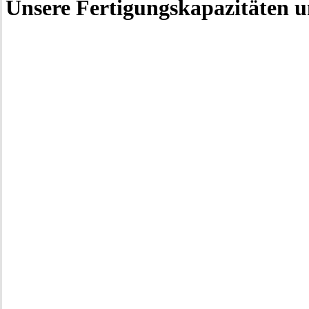
Unsere Fertigungskapazitäten 
Laserschneiden
3D-Druck & Prototyp