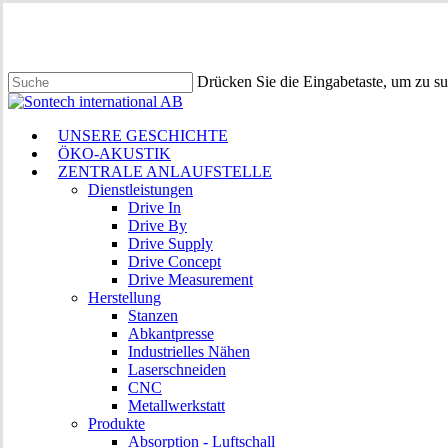
Zum
Hauptinhalt
springen
Drücken Sie die Eingabetaste, um zu s
Suche
schließen
Menü
UNSERE GESCHICHTE
ÖKO-AKUSTIK
ZENTRALE ANLAUFSTELLE
Dienstleistungen
Drive In
Drive By
Drive Supply
Drive Concept
Drive Measurement
Herstellung
Stanzen
Abkantpresse
Industrielles Nähen
Laserschneiden
CNC
Metallwerkstatt
Produkte
Absorption - Luftschall