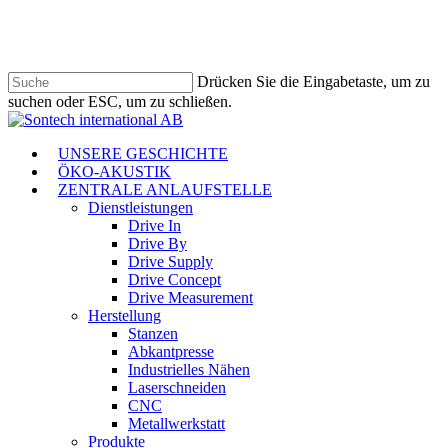
Zum
Hauptinhalt
springen
Drücken Sie die Eingabetaste, um zu
suchen oder ESC, um zu schließen.
Suche
schließen
Menü
UNSERE GESCHICHTE
ÖKO-AKUSTIK
ZENTRALE ANLAUFSTELLE
Dienstleistungen
Drive In
Drive By
Drive Supply
Drive Concept
Drive Measurement
Herstellung
Stanzen
Abkantpresse
Industrielles Nähen
Laserschneiden
CNC
Metallwerkstatt
Produkte