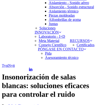
Aislamiento - Sonido aéreo
Absorción - Sonido estructural
Aislamiento térmico
Piezas moldeadas
Alfombrillas de goma
Juntas
Soluciones
INNOVACIÓN
Laboratorio - I+D
Meta Material
RECURSOS
Consejo Científico
Certificados
PÓNGASE EN CONTACTO
Pida
Asesoramiento técnico
TystNytt
LINKEDIN
Insonorización de salas
blancas: soluciones eficaces
para controlar el ruido