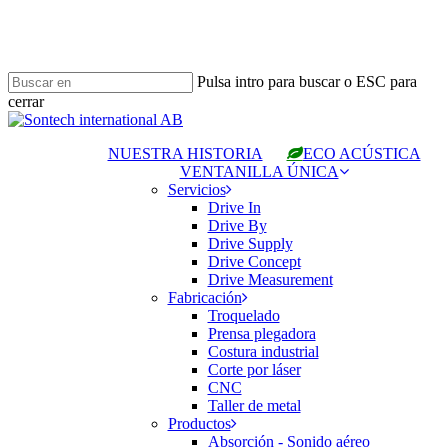
Ir
al
contenido
principal
Pulsa intro para buscar o ESC para
cerrar
Cerrar
búsqueda
NUESTRA HISTORIA
ECO ACÚSTICA
VENTANILLA ÚNICA
Servicios
Drive In
Drive By
Drive Supply
Drive Concept
Drive Measurement
Fabricación
Troquelado
Prensa plegadora
Costura industrial
Corte por láser
CNC
Taller de metal
Productos
Absorción - Sonido aéreo